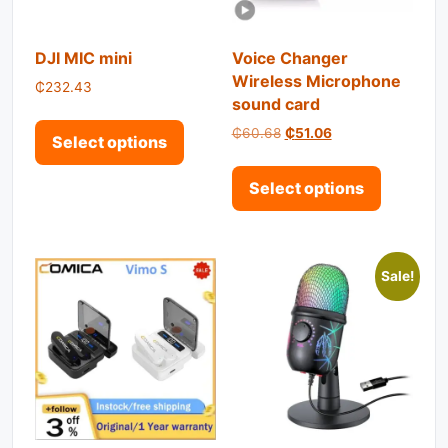
DJI MIC mini
Voice Changer
Wireless Microphone
₵
232.43
sound card
This product has multiple variant
Original price was: ₵60.6
Current price is: 
₵
60.68
₵
51.06
Select options
This pro
Select options
Sale!