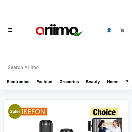
Skip to content
0
☰
Search Ariimo
⌕
Electronics
Fashion
Groceries
Beauty
Home
Ph
Sale!