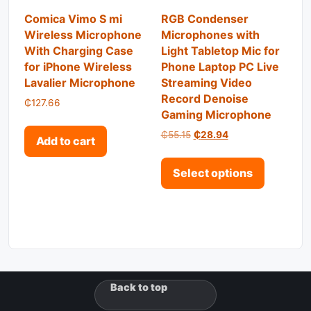
Comica Vimo S mi
RGB Condenser
Wireless Microphone
Microphones with
With Charging Case
Light Tabletop Mic for
for iPhone Wireless
Phone Laptop PC Live
Lavalier Microphone
Streaming Video
Record Denoise
₵
127.66
Gaming Microphone
Original price was: ₵55.15.
Current price is: 
₵
55.15
₵
28.94
Add to cart
This pro
Select options
Back to top