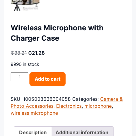
Wireless Microphone with
Charger Case
Original price was: ₵38.21.
Current price is: ₵21.28.
₵
38.21
₵
21.28
9990 in stock
Wireless Microphone with Charger Case quantity
Add to cart
SKU:
1005008638304058
Categories:
Camera &
Photo Accessories
,
Electronics
,
microphone
,
wireless microphone
Description
Additional information